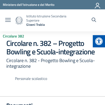
Vai ai contenuti
Vai al menu di navigazione
Vai al footer
Ministero dell'Istruzione e del Merito
Istituto Istruzione Secondaria
Superiore
Gioeni Trabia
Apr
Circolare 382
Circolare n. 382 – Progetto
Bowling e Scuola-integrazione
Circolare n. 382 - Progetto Bowling e Scuola-
integrazione
Personale scolastico