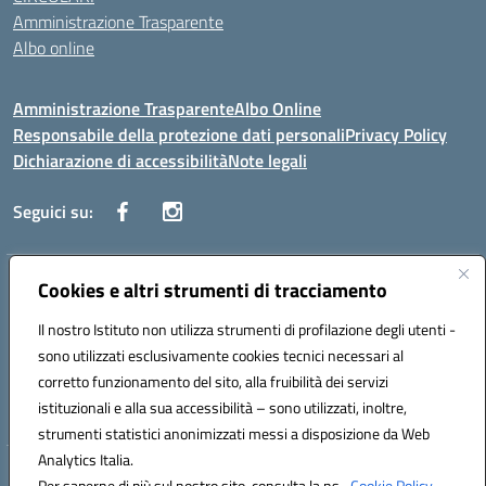
Amministrazione Trasparente
Albo online
Amministrazione Trasparente
Albo Online
Responsabile della protezione dati personali
Privacy Policy
Dichiarazione di accessibilità
Note legali
Seguici su:
Indirizzo:
Cookies e altri strumenti di tracciamento
Corso Vittorio Emanuele, 27 90133 - Palermo
Centralino:
+39091585089
Email:
pais03600r@istruzione.it
Il nostro Istituto non utilizza strumenti di profilazione degli utenti -
Posta elettronica certificata (PEC):
pais03600r@pec.istruzione.it
sono utilizzati esclusivamente cookies tecnici necessari al
Codice fiscale: 97308550827
corretto funzionamento del sito, alla fruibilità dei servizi
Codice meccanografico:
PAIS03600R
istituzionali e alla sua accessibilità – sono utilizzati, inoltre,
strumenti statistici anonimizzati messi a disposizione da Web
Analytics Italia.
Hosting & Powered by 3D Solution S.r.l.
Per saperne di più sul nostro sito, consulta la ns.
Cookie Policy.