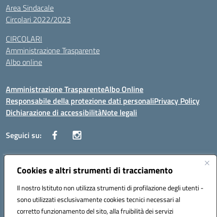
Area Sindacale
Circolari 2022/2023
CIRCOLARI
Amministrazione Trasparente
Albo online
Amministrazione Trasparente
Albo Online
Responsabile della protezione dati personali
Privacy Policy
Dichiarazione di accessibilità
Note legali
Seguici su:
Indirizzo:
Cookies e altri strumenti di tracciamento
Corso Vittorio Emanuele, 27 90133 - Palermo
Centralino:
+39091585089
Email:
pais03600r@istruzione.it
Il nostro Istituto non utilizza strumenti di profilazione degli utenti -
Posta elettronica certificata (PEC):
pais03600r@pec.istruzione.it
sono utilizzati esclusivamente cookies tecnici necessari al
Codice fiscale: 97308550827
corretto funzionamento del sito, alla fruibilità dei servizi