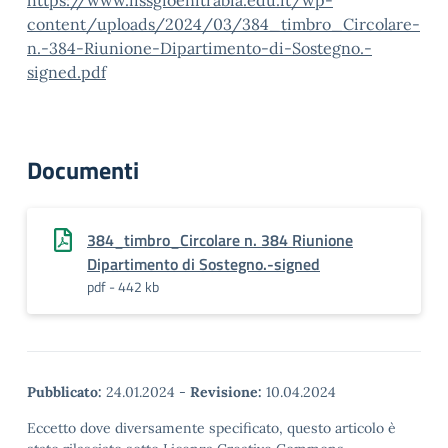
https://www.iissgioenitrabia.edu.it/wp-
content/uploads/2024/03/384_timbro_Circolare-
n.-384-Riunione-Dipartimento-di-Sostegno.-
signed.pdf
Documenti
384_timbro_Circolare n. 384 Riunione
Dipartimento di Sostegno.-signed
pdf - 442 kb
Pubblicato:
24.01.2024
-
Revisione:
10.04.2024
Eccetto dove diversamente specificato, questo articolo è