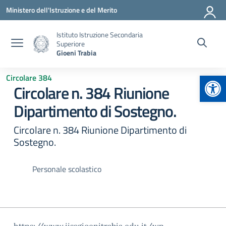
Vai ai contenuti
Vai al menu di navigazione
Vai al footer
Ministero dell'Istruzione e del Merito
Istituto Istruzione Secondaria
Superiore
Gioeni Trabia
Apr
Circolare 384
Circolare n. 384 Riunione
Dipartimento di Sostegno.
Circolare n. 384 Riunione Dipartimento di
Sostegno.
Personale scolastico