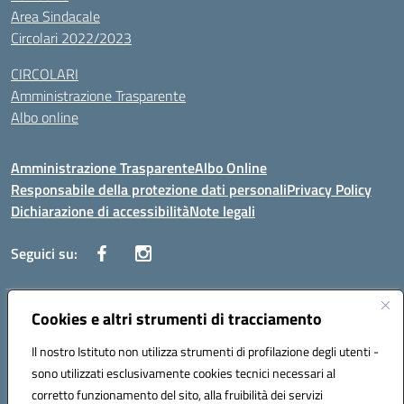
Area Sindacale
Circolari 2022/2023
CIRCOLARI
Amministrazione Trasparente
Albo online
Amministrazione Trasparente
Albo Online
Responsabile della protezione dati personali
Privacy Policy
Dichiarazione di accessibilità
Note legali
Seguici su:
Indirizzo:
Cookies e altri strumenti di tracciamento
Corso Vittorio Emanuele, 27 90133 - Palermo
Centralino:
+39091585089
Email:
pais03600r@istruzione.it
Il nostro Istituto non utilizza strumenti di profilazione degli utenti -
Posta elettronica certificata (PEC):
pais03600r@pec.istruzione.it
sono utilizzati esclusivamente cookies tecnici necessari al
Codice fiscale: 97308550827
corretto funzionamento del sito, alla fruibilità dei servizi