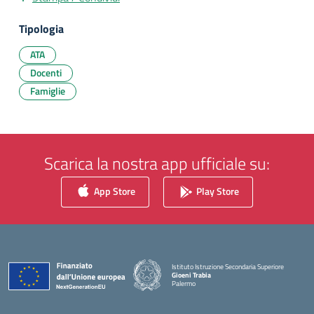
Tipologia
ATA
Docenti
Famiglie
Scarica la nostra app ufficiale su:
App Store
Play Store
Istituto Istruzione Secondaria Superiore
Gioeni Trabia
Palermo
— Visita la pagina iniziale della scuola