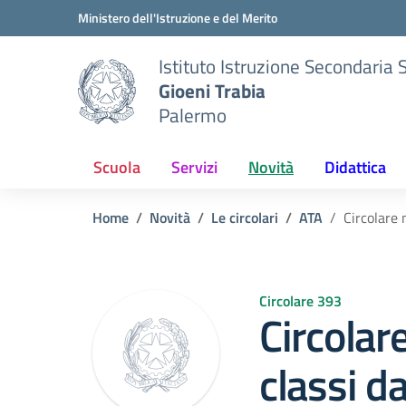
Vai ai contenuti
Vai al menu di navigazione
Vai al footer
Ministero dell'Istruzione e del Merito
Istituto Istruzione Secondaria 
Gioeni Trabia
Palermo
Scuola
Servizi
Novità
Didattica
Home
Novità
Le circolari
ATA
Circolare 
Circolare 393
Circolar
classi d