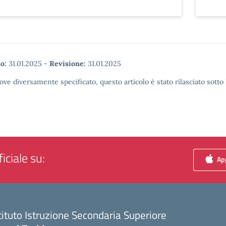
o:
31.01.2025
-
Revisione:
31.01.2025
ove diversamente specificato, questo articolo è stato rilasciato sott
iciale su:
App
tituto Istruzione Secondaria Superiore