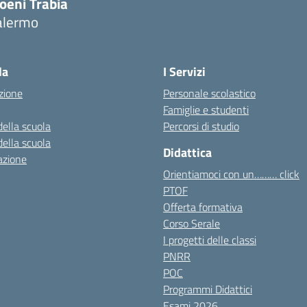
oeni Trabia
alermo
Visita la pagina iniziale della scuola
la
I Servizi
zione
Personale scolastico
Famiglie e studenti
della scuola
Percorsi di studio
della scuola
Didattica
azione
Orientiamoci con un……… click
PTOF
Offerta formativa
Corso Serale
I progetti delle classi
PNRR
POC
Programmi Didattici
Esami 2026