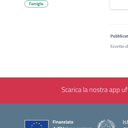
Famiglie
Pubblicat
Eccetto d
Scarica la nostra app uff
Is