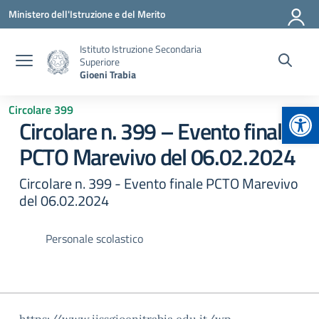
Vai ai contenuti
Vai al menu di navigazione
Vai al footer
Ministero dell'Istruzione e del Merito
Istituto Istruzione Secondaria
Superiore
Gioeni Trabia
Apr
Circolare 399
Circolare n. 399 – Evento finale
PCTO Marevivo del 06.02.2024
Circolare n. 399 - Evento finale PCTO Marevivo
del 06.02.2024
Personale scolastico