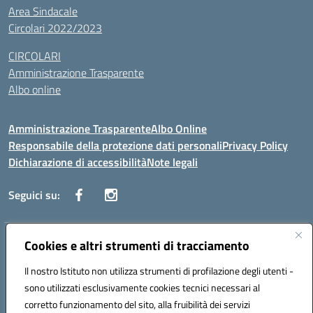
Area Sindacale
Circolari 2022/2023
CIRCOLARI
Amministrazione Trasparente
Albo online
Amministrazione Trasparente
Albo Online
Responsabile della protezione dati personali
Privacy Policy
Dichiarazione di accessibilità
Note legali
Seguici su:
Indirizzo:
Cookies e altri strumenti di tracciamento
Corso Vittorio Emanuele, 27 90133 - Palermo
Centralino:
+39091585089
Email:
pais03600r@istruzione.it
Il nostro Istituto non utilizza strumenti di profilazione degli utenti -
Posta elettronica certificata (PEC):
pais03600r@pec.istruzione.it
sono utilizzati esclusivamente cookies tecnici necessari al
Codice fiscale: 97308550827
corretto funzionamento del sito, alla fruibilità dei servizi