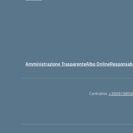
Amministrazione Trasparente
Albo Online
Responsabil
Centralino:
+390915850