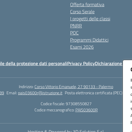
Offerta formativa
Corso Serale
I progetti delle classi
PNRR
POC
Programmi Didattici
Esami 2026
e della protezione dati personali
Privacy Policy
Dichiarazione di ac
Indirizzo:
Corso Vittorio Emanuele, 27 90133 - Palermo
89
Email:
pais03600r@istruzione.it
Posta elettronica certificata (PEC):
pais
Codice fiscale: 97308550827
Codice meccanografico:
PAIS03600R
Hosting & Powered by 3D Solution S.r.l.