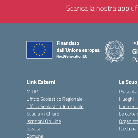
Scarica la nostra app uff
Is
Gi
P
— 
Link Esterni
La Scuo
MIUR
Presenta
Ufficio Scolastico Regionale
I luoghi
Ufficio Scolastico Territoriale
I numeri 
Scuola in Chiaro
Le carte 
Iscrizioni On Line
Organizz
Invalsi
La storia
Comune