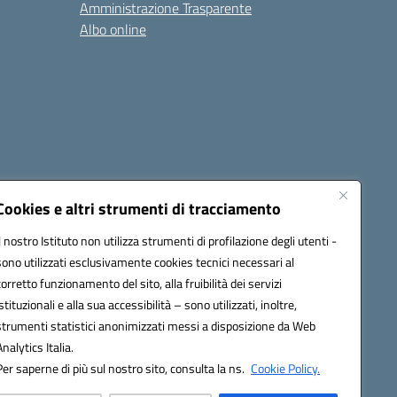
Amministrazione Trasparente
Albo online
cessibilità
Note legali
Seguici su:
Cookies e altri strumenti di tracciamento
Il nostro Istituto non utilizza strumenti di profilazione degli utenti -
sono utilizzati esclusivamente cookies tecnici necessari al
03600r@pec.istruzione.it
corretto funzionamento del sito, alla fruibilità dei servizi
istituzionali e alla sua accessibilità – sono utilizzati, inoltre,
strumenti statistici anonimizzati messi a disposizione da Web
Analytics Italia.
Per saperne di più sul nostro sito, consulta la ns.
Cookie Policy.