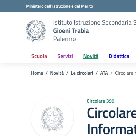
Vai ai contenuti
Vai al menu di navigazione
Vai al footer
Ministero dell'Istruzione e del Merito
Istituto Istruzione Secondaria 
Gioeni Trabia
Palermo
Scuola
Servizi
Novità
Didattica
Home
Novità
Le circolari
ATA
Circolare 
Circolare 399
Circolar
Informat