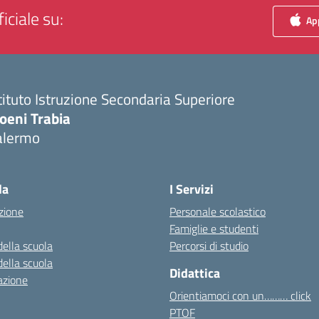
iciale su:
App
tituto Istruzione Secondaria Superiore
oeni Trabia
alermo
Visita la pagina iniziale della scuola
la
I Servizi
zione
Personale scolastico
Famiglie e studenti
della scuola
Percorsi di studio
della scuola
Didattica
azione
Orientiamoci con un……… click
PTOF