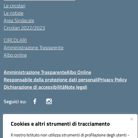
Le circolari
Le notizie
Area Sindacale
Circolari 2022/2023
CIRCOLARI
Amministrazione Trasparente
Albo online
Amministrazione Trasparente
Albo Online
Responsabile della protezione dati personali
Privacy Policy
Dichiarazione di accessibilità
Note legali
Seguici su:
Indirizzo:
Cookies e altri strumenti di tracciamento
Corso Vittorio Emanuele, 27 90133 - Palermo
Centralino:
+39091585089
Email:
pais03600r@istruzione.it
Il nostro Istituto non utilizza strumenti di profilazione degli utenti -
Posta elettronica certificata (PEC):
pais03600r@pec.istruzione.it