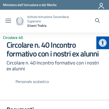
Vai ai contenuti
Vai al menu di navigazione
Vai al footer
Ministero dell'Istruzione e del Merito
Istituto Istruzione Secondaria
Superiore
Gioeni Trabia
Apr
Circolare 40
Circolare n. 40 Incontro
formativo con i nostri ex alunni
Circolare n. 40 Incontro formativo con i nostri
ex alunni
Personale scolastico