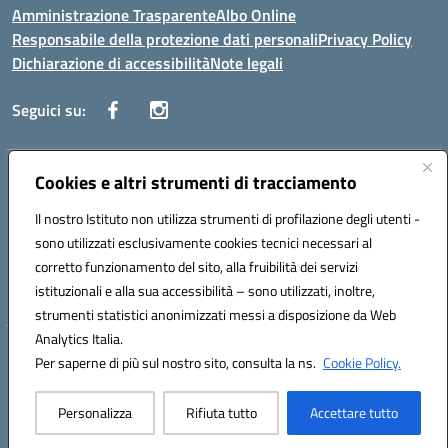
Amministrazione Trasparente
Albo Online
Responsabile della protezione dati personali
Privacy Policy
Dichiarazione di accessibilità
Note legali
Seguici su:
Indirizzo:
Cookies e altri strumenti di tracciamento
Corso Vittorio Emanuele, 27 90133 - Palermo
Centralino:
+39091585089
Email:
pais03600r@istruzione.it
Il nostro Istituto non utilizza strumenti di profilazione degli utenti -
Posta elettronica certificata (PEC):
pais03600r@pec.istruzione.it
sono utilizzati esclusivamente cookies tecnici necessari al
Codice fiscale: 97308550827
corretto funzionamento del sito, alla fruibilità dei servizi
Codice meccanografico:
PAIS03600R
istituzionali e alla sua accessibilità – sono utilizzati, inoltre,
strumenti statistici anonimizzati messi a disposizione da Web
Analytics Italia.
Hosting & Powered by 3D Solution S.r.l.
Per saperne di più sul nostro sito, consulta la ns.
Cookie Policy.
Concept & Design by Designers Italia
Personalizza
Rifiuta tutto
Accettare tutto