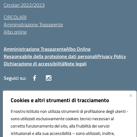
Circolari 2022/2023
CIRCOLARI
Amministrazione Trasparente
Albo online
Amministrazione Trasparente
Albo Online
Responsabile della protezione dati personali
Privacy Policy
Dichiarazione di accessibilità
Note legali
Seguici su:
Indirizzo:
Cookies e altri strumenti di tracciamento
Corso Vittorio Emanuele, 27 90133 - Palermo
Centralino:
+39091585089
Email:
pais03600r@istruzione.it
Il nostro Istituto non utilizza strumenti di profilazione degli utenti -
Posta elettronica certificata (PEC):
pais03600r@pec.istruzione.it
sono utilizzati esclusivamente cookies tecnici necessari al
Codice fiscale: 97308550827
corretto funzionamento del sito, alla fruibilità dei servizi
Codice meccanografico:
PAIS03600R
istituzionali e alla sua accessibilità – sono utilizzati, inoltre,