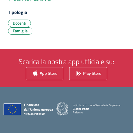
Tipologia
Docenti
Famiglie
Scarica la nostra app ufficiale su:
App Store
Play Store
Istituto Istruzione Secondaria Superiore
Gioeni Trabia
Palermo
— Visita la pagina iniziale della scuola