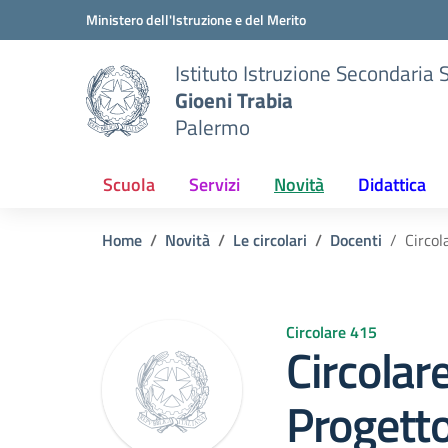
Vai ai contenuti
Vai al menu di navigazione
Vai al footer
Ministero dell'Istruzione e del Merito
Istituto Istruzione Secondaria 
Gioeni Trabia
Palermo
Scuola
Servizi
Novità
Didattica
Home
Novità
Le circolari
Docenti
Circol
Circolare 415
Circolar
Progett