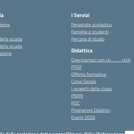
Visita la pagina iniziale della scuola
la
I Servizi
zione
Personale scolastico
Famiglie e studenti
della scuola
Percorsi di studio
della scuola
Didattica
azione
Orientiamoci con un……… click
PTOF
Offerta formativa
Corso Serale
I progetti delle classi
PNRR
POC
Programmi Didattici
Esami 2026