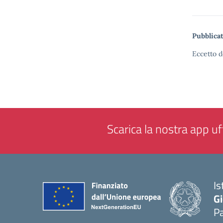
Pubblicat
Eccetto d
Scarica la nostra app uff
Is
Gi
P