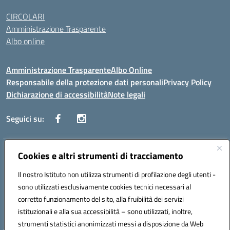
CIRCOLARI
Amministrazione Trasparente
Albo online
Amministrazione Trasparente
Albo Online
Responsabile della protezione dati personali
Privacy Policy
Dichiarazione di accessibilità
Note legali
Seguici su:
Indirizzo:
Cookies e altri strumenti di tracciamento
Corso Vittorio Emanuele, 27 90133 - Palermo
Centralino:
+39091585089
Email:
pais03600r@istruzione.it
Il nostro Istituto non utilizza strumenti di profilazione degli utenti -
Posta elettronica certificata (PEC):
pais03600r@pec.istruzione.it
sono utilizzati esclusivamente cookies tecnici necessari al
Codice fiscale: 97308550827
corretto funzionamento del sito, alla fruibilità dei servizi
Codice meccanografico:
PAIS03600R
istituzionali e alla sua accessibilità – sono utilizzati, inoltre,
strumenti statistici anonimizzati messi a disposizione da Web