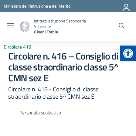
Vai ai contenuti
Vai al menu di navigazione
Vai al footer
Ministero dell'Istruzione e del Merito
Istituto Istruzione Secondaria
Superiore
Gioeni Trabia
Apr
Circolare 416
Circolare n. 416 – Consiglio di
classe straordinario classe 5^
CMN sez E
Circolare n. 416 - Consiglio di classe
straordinario classe 5^ CMN sez E
Personale scolastico