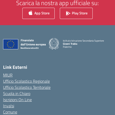
Scarica la nostra app ufficiale su:
App Store
Play Store
Istituto Istruzione Secondaria Superiore
Gioeni Trabia
Palermo
— Visita la pagina iniziale della scuola
Link Esterni
MIUR
Ufficio Scolastico Regionale
Ufficio Scolastico Territoriale
Scuola in Chiaro
Iscrizioni On Line
Invalsi
Comune