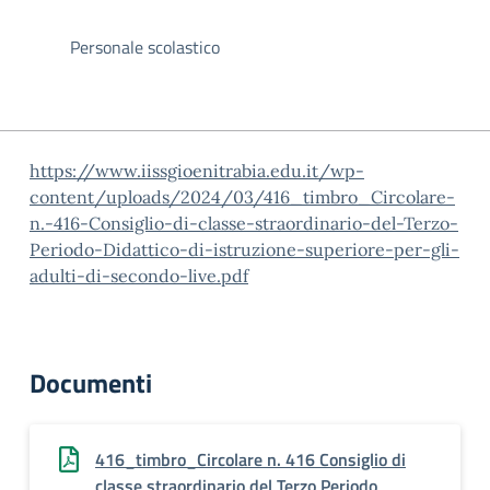
Personale scolastico
https://www.iissgioenitrabia.edu.it/wp-
content/uploads/2024/03/416_timbro_Circolare-
n.-416-Consiglio-di-classe-straordinario-del-Terzo-
Periodo-Didattico-di-istruzione-superiore-per-gli-
adulti-di-secondo-live.pdf
Documenti
416_timbro_Circolare n. 416 Consiglio di
classe straordinario del Terzo Periodo