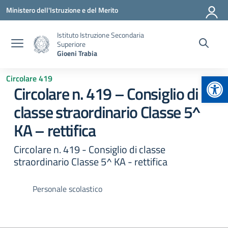
Vai ai contenuti
Vai al menu di navigazione
Vai al footer
Ministero dell'Istruzione e del Merito
Istituto Istruzione Secondaria
Superiore
Gioeni Trabia
Apr
Circolare 419
Circolare n. 419 – Consiglio di
classe straordinario Classe 5^
KA – rettifica
Circolare n. 419 - Consiglio di classe
straordinario Classe 5^ KA - rettifica
Personale scolastico