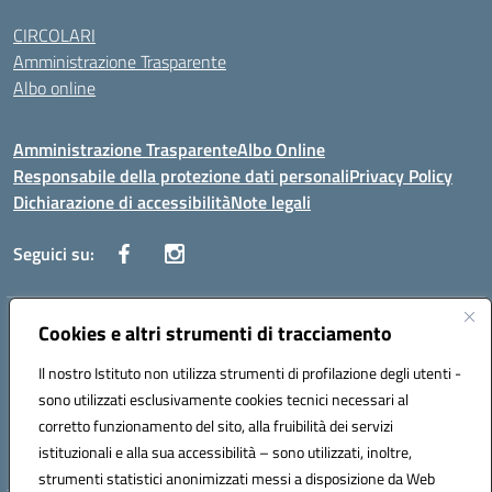
CIRCOLARI
Amministrazione Trasparente
Albo online
Amministrazione Trasparente
Albo Online
Responsabile della protezione dati personali
Privacy Policy
Dichiarazione di accessibilità
Note legali
Seguici su:
Indirizzo:
Cookies e altri strumenti di tracciamento
Corso Vittorio Emanuele, 27 90133 - Palermo
Centralino:
+39091585089
Email:
pais03600r@istruzione.it
Il nostro Istituto non utilizza strumenti di profilazione degli utenti -
Posta elettronica certificata (PEC):
pais03600r@pec.istruzione.it
sono utilizzati esclusivamente cookies tecnici necessari al
Codice fiscale: 97308550827
corretto funzionamento del sito, alla fruibilità dei servizi
Codice meccanografico:
PAIS03600R
istituzionali e alla sua accessibilità – sono utilizzati, inoltre,
strumenti statistici anonimizzati messi a disposizione da Web