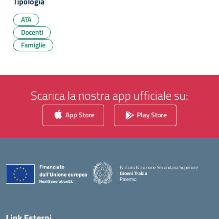
Tipologia
ATA
Docenti
Famiglie
Scarica la nostra app ufficiale su:
App Store
Play Store
Istituto Istruzione Secondaria Superiore
Gioeni Trabia
Palermo
— Visita la pagina iniziale della scuola
Link Esterni