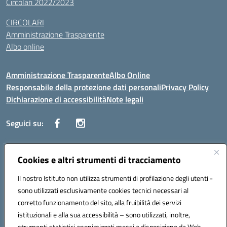
Circolari 2022/2023
CIRCOLARI
Amministrazione Trasparente
Albo online
Amministrazione Trasparente
Albo Online
Responsabile della protezione dati personali
Privacy Policy
Dichiarazione di accessibilità
Note legali
Seguici su:
Indirizzo:
Cookies e altri strumenti di tracciamento
Corso Vittorio Emanuele, 27 90133 - Palermo
Centralino:
+39091585089
Email:
pais03600r@istruzione.it
Il nostro Istituto non utilizza strumenti di profilazione degli utenti -
Posta elettronica certificata (PEC):
pais03600r@pec.istruzione.it
sono utilizzati esclusivamente cookies tecnici necessari al
Codice fiscale: 97308550827
corretto funzionamento del sito, alla fruibilità dei servizi
Codice meccanografico:
PAIS03600R
istituzionali e alla sua accessibilità – sono utilizzati, inoltre,
strumenti statistici anonimizzati messi a disposizione da Web