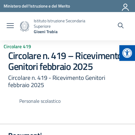
Vai ai contenuti
Vai al menu di navigazione
Vai al footer
Ministero dell'Istruzione e del Merito
Istituto Istruzione Secondaria
Superiore
Gioeni Trabia
Apr
Circolare 419
Circolare n. 419 – Ricevimento
Genitori febbraio 2025
Circolare n. 419 - Ricevimento Genitori
febbraio 2025
Personale scolastico