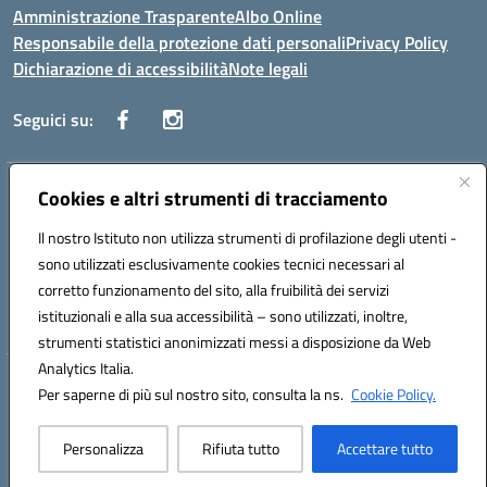
Amministrazione Trasparente
Albo Online
Responsabile della protezione dati personali
Privacy Policy
Dichiarazione di accessibilità
Note legali
Seguici su:
Indirizzo:
Cookies e altri strumenti di tracciamento
Corso Vittorio Emanuele, 27 90133 - Palermo
Centralino:
+39091585089
Email:
pais03600r@istruzione.it
Il nostro Istituto non utilizza strumenti di profilazione degli utenti -
Posta elettronica certificata (PEC):
pais03600r@pec.istruzione.it
sono utilizzati esclusivamente cookies tecnici necessari al
Codice fiscale: 97308550827
corretto funzionamento del sito, alla fruibilità dei servizi
Codice meccanografico:
PAIS03600R
istituzionali e alla sua accessibilità – sono utilizzati, inoltre,
strumenti statistici anonimizzati messi a disposizione da Web
Analytics Italia.
Hosting & Powered by 3D Solution S.r.l.
Per saperne di più sul nostro sito, consulta la ns.
Cookie Policy.
Concept & Design by Designers Italia
Personalizza
Rifiuta tutto
Accettare tutto