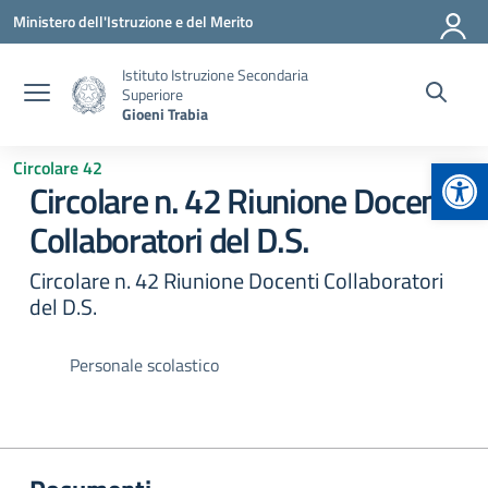
Vai ai contenuti
Vai al menu di navigazione
Vai al footer
Ministero dell'Istruzione e del Merito
Istituto Istruzione Secondaria
Superiore
Gioeni Trabia
Apr
Circolare 42
Circolare n. 42 Riunione Docenti
Collaboratori del D.S.
Circolare n. 42 Riunione Docenti Collaboratori
del D.S.
Personale scolastico