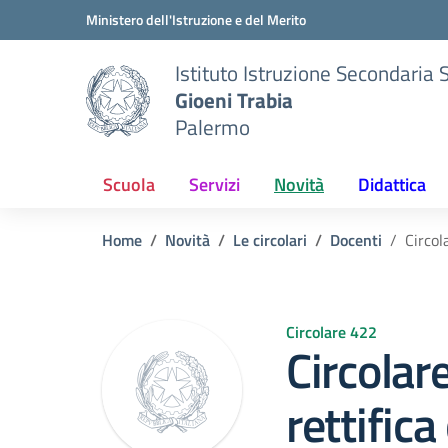
Vai ai contenuti
Vai al menu di navigazione
Vai al footer
Ministero dell'Istruzione e del Merito
Istituto Istruzione Secondaria 
Gioeni Trabia
Palermo
Scuola
Servizi
Novità
Didattica
Home
Novità
Le circolari
Docenti
Circol
Circolare 422
Circolar
rettifica