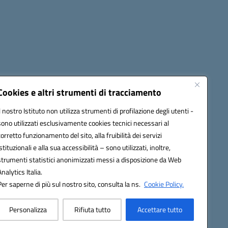
cessibilità
Note legali
Seguici su:
Cookies e altri strumenti di tracciamento
Il nostro Istituto non utilizza strumenti di profilazione degli utenti -
sono utilizzati esclusivamente cookies tecnici necessari al
03600r@pec.istruzione.it
corretto funzionamento del sito, alla fruibilità dei servizi
istituzionali e alla sua accessibilità – sono utilizzati, inoltre,
strumenti statistici anonimizzati messi a disposizione da Web
Analytics Italia.
Per saperne di più sul nostro sito, consulta la ns.
Cookie Policy.
Personalizza
Rifiuta tutto
Accettare tutto