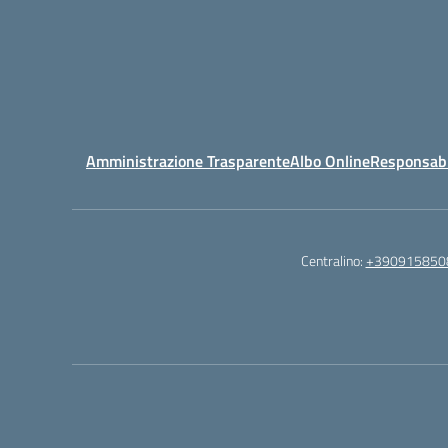
Amministrazione Trasparente
Albo Online
Responsabil
Centralino:
+390915850