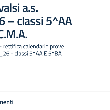
alsi a.s.
 – classi 5^AA
C.M.A.
- rettifica calendario prove
5_26 - classi 5^AA E 5^BA
menti