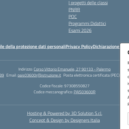
I progetti delle classi
PNRR
POC
Programmi Didattici
Esami 2026
e della protezione dati personali
Privacy Policy
Dichiarazione di ac
Indirizzo:
Corso Vittorio Emanuele, 27 90133 - Palermo
89
Email:
pais03600r@istruzione.it
Posta elettronica certificata (PEC):
pais
Codice fiscale: 97308550827
Codice meccanografico:
PAIS03600R
Hosting & Powered by 3D Solution S.r.l.
Concept & Design by Designers Italia