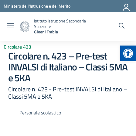
Vai ai contenuti
Vai al menu di navigazione
Vai al footer
Ministero dell'Istruzione e del Merito
Istituto Istruzione Secondaria
Superiore
Gioeni Trabia
Apr
Circolare 423
Circolare n. 423 – Pre-test
INVALSI di Italiano – Classi 5MA
e 5KA
Circolare n. 423 - Pre-test INVALSI di Italiano –
Classi 5MA e 5KA
Personale scolastico