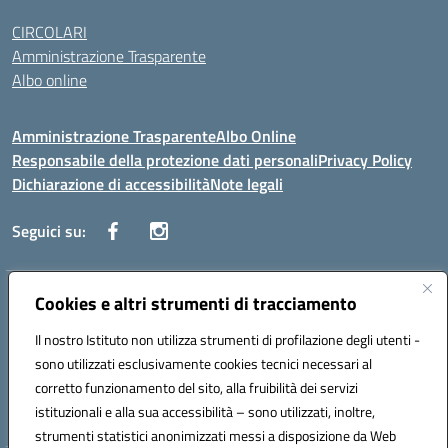
CIRCOLARI
Amministrazione Trasparente
Albo online
Amministrazione Trasparente
Albo Online
Responsabile della protezione dati personali
Privacy Policy
Dichiarazione di accessibilità
Note legali
Seguici su:
Indirizzo:
Cookies e altri strumenti di tracciamento
Corso Vittorio Emanuele, 27 90133 - Palermo
Centralino:
+39091585089
Email:
pais03600r@istruzione.it
Il nostro Istituto non utilizza strumenti di profilazione degli utenti -
Posta elettronica certificata (PEC):
pais03600r@pec.istruzione.it
sono utilizzati esclusivamente cookies tecnici necessari al
Codice fiscale: 97308550827
corretto funzionamento del sito, alla fruibilità dei servizi
Codice meccanografico:
PAIS03600R
istituzionali e alla sua accessibilità – sono utilizzati, inoltre,
strumenti statistici anonimizzati messi a disposizione da Web