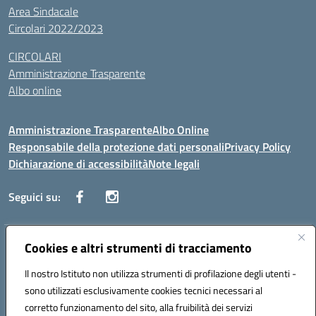
Area Sindacale
Circolari 2022/2023
CIRCOLARI
Amministrazione Trasparente
Albo online
Amministrazione Trasparente
Albo Online
Responsabile della protezione dati personali
Privacy Policy
Dichiarazione di accessibilità
Note legali
Seguici su:
Indirizzo:
Cookies e altri strumenti di tracciamento
Corso Vittorio Emanuele, 27 90133 - Palermo
Centralino:
+39091585089
Email:
pais03600r@istruzione.it
Il nostro Istituto non utilizza strumenti di profilazione degli utenti -
Posta elettronica certificata (PEC):
pais03600r@pec.istruzione.it
sono utilizzati esclusivamente cookies tecnici necessari al
Codice fiscale: 97308550827
corretto funzionamento del sito, alla fruibilità dei servizi