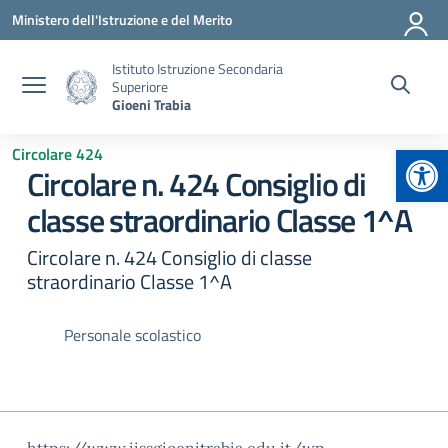
Vai ai contenuti
Vai al menu di navigazione
Vai al footer
Ministero dell'Istruzione e del Merito
Istituto Istruzione Secondaria
Superiore
Gioeni Trabia
Apr
Circolare 424
Circolare n. 424 Consiglio di
classe straordinario Classe 1^A
Circolare n. 424 Consiglio di classe
straordinario Classe 1^A
Personale scolastico