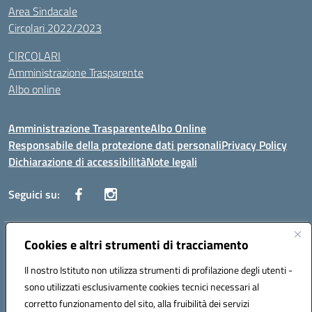
Area Sindacale
Circolari 2022/2023
CIRCOLARI
Amministrazione Trasparente
Albo online
Amministrazione Trasparente
Albo Online
Responsabile della protezione dati personali
Privacy Policy
Dichiarazione di accessibilità
Note legali
Seguici su:
Indirizzo:
Cookies e altri strumenti di tracciamento
Corso Vittorio Emanuele, 27 90133 - Palermo
Centralino:
+39091585089
Email:
pais03600r@istruzione.it
Il nostro Istituto non utilizza strumenti di profilazione degli utenti -
Posta elettronica certificata (PEC):
pais03600r@pec.istruzione.it
sono utilizzati esclusivamente cookies tecnici necessari al
Codice fiscale: 97308550827
corretto funzionamento del sito, alla fruibilità dei servizi