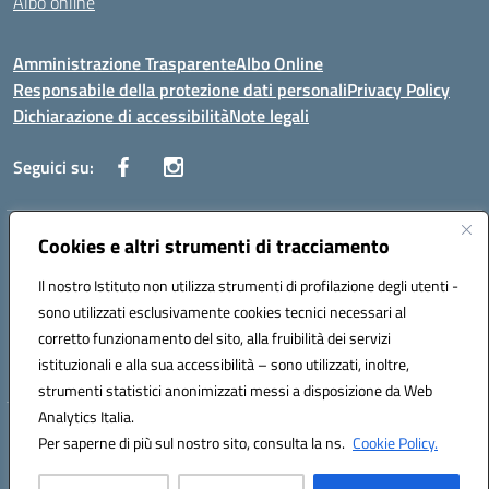
Albo online
Amministrazione Trasparente
Albo Online
Responsabile della protezione dati personali
Privacy Policy
Dichiarazione di accessibilità
Note legali
Seguici su:
Indirizzo:
Cookies e altri strumenti di tracciamento
Corso Vittorio Emanuele, 27 90133 - Palermo
Centralino:
+39091585089
Email:
pais03600r@istruzione.it
Il nostro Istituto non utilizza strumenti di profilazione degli utenti -
Posta elettronica certificata (PEC):
pais03600r@pec.istruzione.it
sono utilizzati esclusivamente cookies tecnici necessari al
Codice fiscale: 97308550827
corretto funzionamento del sito, alla fruibilità dei servizi
Codice meccanografico:
PAIS03600R
istituzionali e alla sua accessibilità – sono utilizzati, inoltre,
strumenti statistici anonimizzati messi a disposizione da Web
Analytics Italia.
Hosting & Powered by 3D Solution S.r.l.
Per saperne di più sul nostro sito, consulta la ns.
Cookie Policy.
Concept & Design by Designers Italia