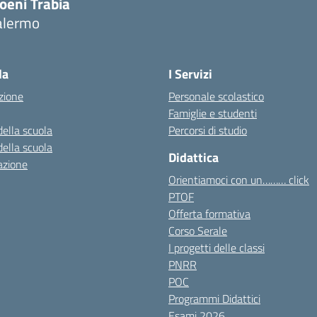
oeni Trabia
alermo
Visita la pagina iniziale della scuola
la
I Servizi
zione
Personale scolastico
Famiglie e studenti
della scuola
Percorsi di studio
della scuola
Didattica
azione
Orientiamoci con un……… click
PTOF
Offerta formativa
Corso Serale
I progetti delle classi
PNRR
POC
Programmi Didattici
Esami 2026