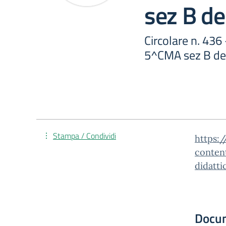
sez B d
Circolare n. 436 
5^CMA sez B de
Stampa / Condividi
https:/
conten
didatt
Docu