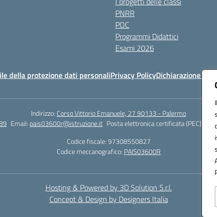
I progetti delle classi
PNRR
POC
Programmi Didattici
Esami 2026
e della protezione dati personali
Privacy Policy
Dichiarazione di ac
Indirizzo:
Corso Vittorio Emanuele, 27 90133 - Palermo
89
Email:
pais03600r@istruzione.it
Posta elettronica certificata (PEC):
pais
Codice fiscale: 97308550827
Codice meccanografico:
PAIS03600R
Hosting & Powered by 3D Solution S.r.l.
Concept & Design by Designers Italia