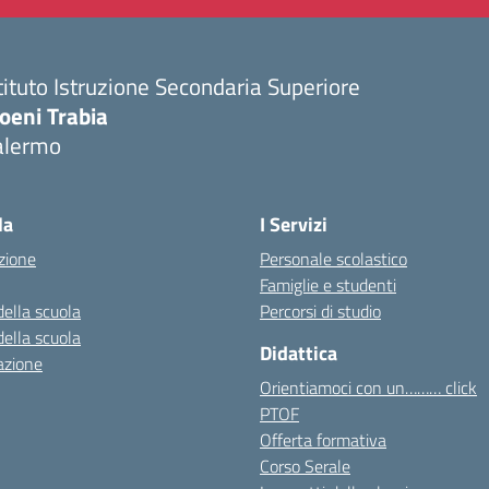
tituto Istruzione Secondaria Superiore
oeni Trabia
alermo
Visita la pagina iniziale della scuola
la
I Servizi
zione
Personale scolastico
Famiglie e studenti
della scuola
Percorsi di studio
della scuola
Didattica
azione
Orientiamoci con un……… click
PTOF
Offerta formativa
Corso Serale