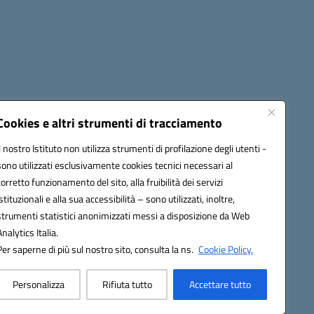
cessibilità
Note legali
Seguici su:
Cookies e altri strumenti di tracciamento
Il nostro Istituto non utilizza strumenti di profilazione degli utenti -
sono utilizzati esclusivamente cookies tecnici necessari al
03600r@pec.istruzione.it
corretto funzionamento del sito, alla fruibilità dei servizi
istituzionali e alla sua accessibilità – sono utilizzati, inoltre,
strumenti statistici anonimizzati messi a disposizione da Web
Analytics Italia.
Per saperne di più sul nostro sito, consulta la ns.
Cookie Policy.
Personalizza
Rifiuta tutto
Accettare tutto