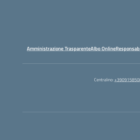
Amministrazione Trasparente
Albo Online
Responsabil
Centralino:
+390915850