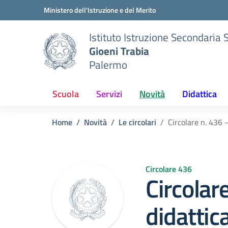
Vai ai contenuti
Vai al menu di navigazione
Vai al footer
Ministero dell'Istruzione e del Merito
Istituto Istruzione Secondaria 
Gioeni Trabia
Palermo
Scuola
Servizi
Novità
Didattica
Home
Novità
Le circolari
Circolare n. 436 
Circolare 436
Circolar
didatti