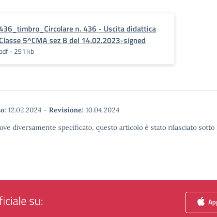
436_timbro_Circolare n. 436 - Uscita didattica
Classe 5^CMA sez B del 14.02.2023-signed
pdf - 251 kb
o:
12.02.2024
-
Revisione:
10.04.2024
ove diversamente specificato, questo articolo è stato rilasciato sott
iciale su:
App