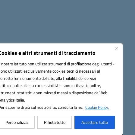
cessibilità
Note legali
Seguici su:
Cookies e altri strumenti di tracciamento
Il nostro Istituto non utilizza strumenti di profilazione degli utenti -
sono utilizzati esclusivamente cookies tecnici necessari al
03600r@pec.istruzione.it
corretto funzionamento del sito, alla fruibilità dei servizi
istituzionali e alla sua accessibilità – sono utilizzati, inoltre,
strumenti statistici anonimizzati messi a disposizione da Web
Analytics Italia.
Per saperne di più sul nostro sito, consulta la ns.
Cookie Policy.
Personalizza
Rifiuta tutto
Accettare tutto