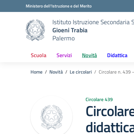
Vai ai contenuti
Vai al menu di navigazione
Vai al footer
Ministero dell'Istruzione e del Merito
Istituto Istruzione Secondaria 
Gioeni Trabia
Palermo
Scuola
Servizi
Novità
Didattica
Home
Novità
Le circolari
Circolare n. 439 
Circolare 439
Circolar
didattic