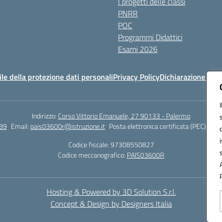
I progetti delle classi
PNRR
POC
Programmi Didattici
Esami 2026
e della protezione dati personali
Privacy Policy
Dichiarazione di ac
Indirizzo:
Corso Vittorio Emanuele, 27 90133 - Palermo
89
Email:
pais03600r@istruzione.it
Posta elettronica certificata (PEC):
pais
Codice fiscale: 97308550827
Codice meccanografico:
PAIS03600R
Hosting & Powered by 3D Solution S.r.l.
Concept & Design by Designers Italia