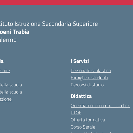
tituto Istruzione Secondaria Superiore
oeni Trabia
alermo
Visita la pagina iniziale della scuola
la
I Servizi
zione
Personale scolastico
Famiglie e studenti
della scuola
Percorsi di studio
della scuola
Didattica
azione
Orientiamoci con un……… click
PTOF
Offerta formativa
Corso Serale