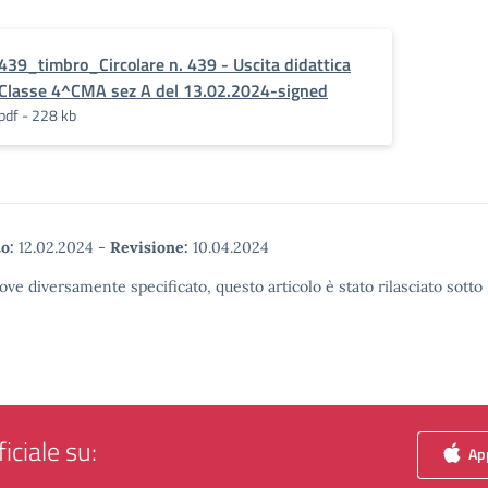
439_timbro_Circolare n. 439 - Uscita didattica
Classe 4^CMA sez A del 13.02.2024-signed
pdf - 228 kb
o:
12.02.2024
-
Revisione:
10.04.2024
ove diversamente specificato, questo articolo è stato rilasciato sott
iciale su:
App