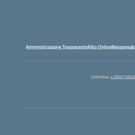
Amministrazione Trasparente
Albo Online
Responsabil
Centralino:
+390915850