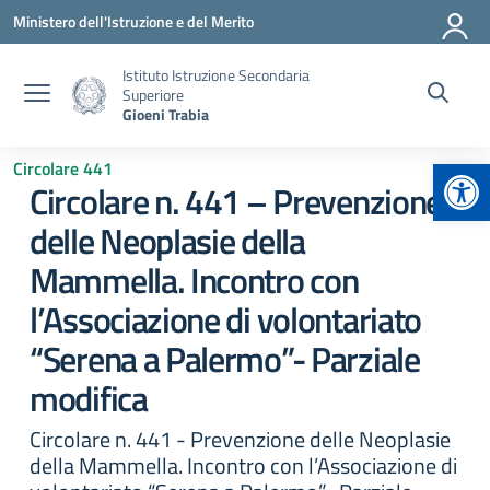
Vai ai contenuti
Vai al menu di navigazione
Vai al footer
Ministero dell'Istruzione e del Merito
Istituto Istruzione Secondaria
Superiore
Gioeni Trabia
Apr
Circolare 441
Circolare n. 441 – Prevenzione
delle Neoplasie della
Mammella. Incontro con
l’Associazione di volontariato
“Serena a Palermo”- Parziale
modifica
Circolare n. 441 - Prevenzione delle Neoplasie
della Mammella. Incontro con l’Associazione di