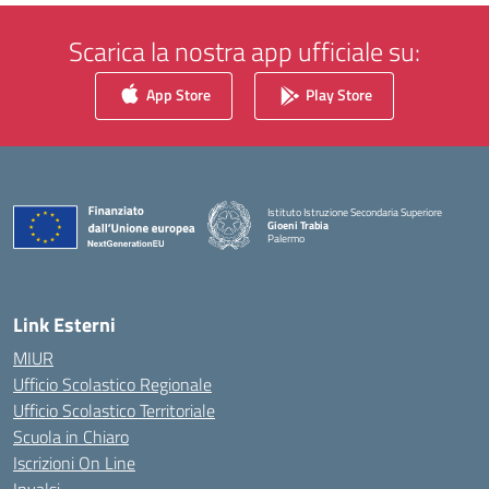
Scarica la nostra app ufficiale su:
App Store
Play Store
Istituto Istruzione Secondaria Superiore
Gioeni Trabia
Palermo
— Visita la pagina iniziale della scuola
Link Esterni
MIUR
Ufficio Scolastico Regionale
Ufficio Scolastico Territoriale
Scuola in Chiaro
Iscrizioni On Line