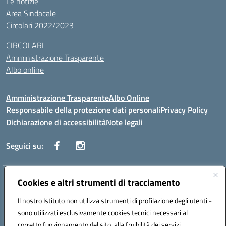
Le notizie
Area Sindacale
Circolari 2022/2023
CIRCOLARI
Amministrazione Trasparente
Albo online
Amministrazione Trasparente
Albo Online
Responsabile della protezione dati personali
Privacy Policy
Dichiarazione di accessibilità
Note legali
Seguici su:
Indirizzo:
Cookies e altri strumenti di tracciamento
Corso Vittorio Emanuele, 27 90133 - Palermo
Centralino:
+39091585089
Email:
pais03600r@istruzione.it
Il nostro Istituto non utilizza strumenti di profilazione degli utenti -
Posta elettronica certificata (PEC):
pais03600r@pec.istruzione.it
sono utilizzati esclusivamente cookies tecnici necessari al
Codice fiscale: 97308550827
corretto funzionamento del sito, alla fruibilità dei servizi