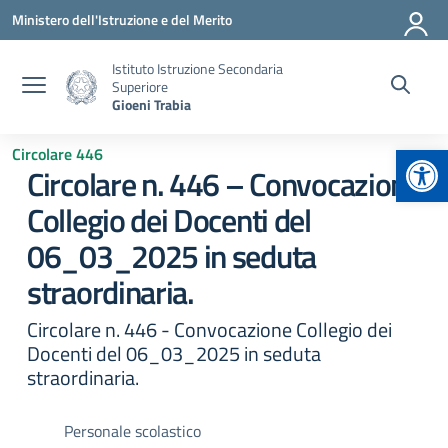
Vai ai contenuti
Vai al menu di navigazione
Vai al footer
Ministero dell'Istruzione e del Merito
Istituto Istruzione Secondaria
Superiore
Gioeni Trabia
Apr
Circolare 446
Circolare n. 446 – Convocazione
Collegio dei Docenti del
06_03_2025 in seduta
straordinaria.
Circolare n. 446 - Convocazione Collegio dei
Docenti del 06_03_2025 in seduta
straordinaria.
Personale scolastico