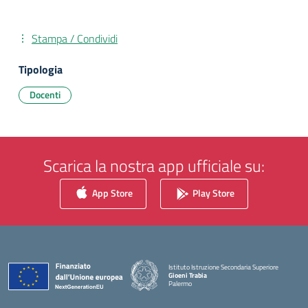
Stampa / Condividi
Tipologia
Docenti
Scarica la nostra app ufficiale su:
App Store
Play Store
Istituto Istruzione Secondaria Superiore
Gioeni Trabia
Palermo
— Visita la pagina iniziale della scuola