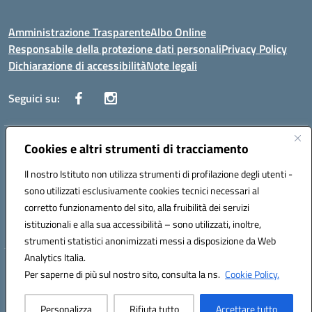
Amministrazione Trasparente
Albo Online
Responsabile della protezione dati personali
Privacy Policy
Dichiarazione di accessibilità
Note legali
Seguici su:
Indirizzo:
Cookies e altri strumenti di tracciamento
Corso Vittorio Emanuele, 27 90133 - Palermo
Centralino:
+39091585089
Email:
pais03600r@istruzione.it
Il nostro Istituto non utilizza strumenti di profilazione degli utenti -
Posta elettronica certificata (PEC):
pais03600r@pec.istruzione.it
sono utilizzati esclusivamente cookies tecnici necessari al
Codice fiscale: 97308550827
corretto funzionamento del sito, alla fruibilità dei servizi
Codice meccanografico:
PAIS03600R
istituzionali e alla sua accessibilità – sono utilizzati, inoltre,
strumenti statistici anonimizzati messi a disposizione da Web
Analytics Italia.
Hosting & Powered by 3D Solution S.r.l.
Per saperne di più sul nostro sito, consulta la ns.
Cookie Policy.
Concept & Design by Designers Italia
Personalizza
Rifiuta tutto
Accettare tutto