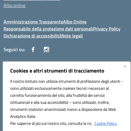
Albo online
Amministrazione Trasparente
Albo Online
Responsabile della protezione dati personali
Privacy Policy
Dichiarazione di accessibilità
Note legali
Seguici su:
Indirizzo:
Cookies e altri strumenti di tracciamento
Corso Vittorio Emanuele, 27 90133 - Palermo
Centralino:
+39091585089
Email:
pais03600r@istruzione.it
Il nostro Istituto non utilizza strumenti di profilazione degli utenti -
Posta elettronica certificata (PEC):
pais03600r@pec.istruzione.it
sono utilizzati esclusivamente cookies tecnici necessari al
Codice fiscale: 97308550827
corretto funzionamento del sito, alla fruibilità dei servizi
Codice meccanografico:
PAIS03600R
istituzionali e alla sua accessibilità – sono utilizzati, inoltre,
strumenti statistici anonimizzati messi a disposizione da Web
Analytics Italia.
Hosting & Powered by 3D Solution S.r.l.
Per saperne di più sul nostro sito, consulta la ns.
Cookie Policy.
Concept & Design by Designers Italia