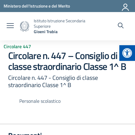
Vai ai contenuti
Vai al menu di navigazione
Vai al footer
Ministero dell'Istruzione e del Merito
Istituto Istruzione Secondaria
Superiore
Gioeni Trabia
Apr
Circolare 447
Circolare n. 447 – Consiglio di
classe straordinario Classe 1^ B
Circolare n. 447 - Consiglio di classe
straordinario Classe 1^ B
Personale scolastico