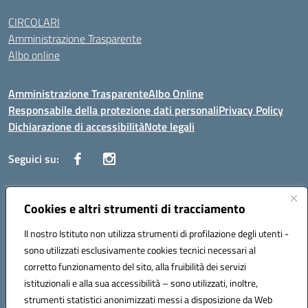
CIRCOLARI
Amministrazione Trasparente
Albo online
Amministrazione Trasparente
Albo Online
Responsabile della protezione dati personali
Privacy Policy
Dichiarazione di accessibilità
Note legali
Seguici su:
Indirizzo:
Cookies e altri strumenti di tracciamento
Corso Vittorio Emanuele, 27 90133 - Palermo
Centralino:
+39091585089
Email:
pais03600r@istruzione.it
Il nostro Istituto non utilizza strumenti di profilazione degli utenti -
Posta elettronica certificata (PEC):
pais03600r@pec.istruzione.it
sono utilizzati esclusivamente cookies tecnici necessari al
Codice fiscale: 97308550827
corretto funzionamento del sito, alla fruibilità dei servizi
Codice meccanografico:
PAIS03600R
istituzionali e alla sua accessibilità – sono utilizzati, inoltre,
strumenti statistici anonimizzati messi a disposizione da Web