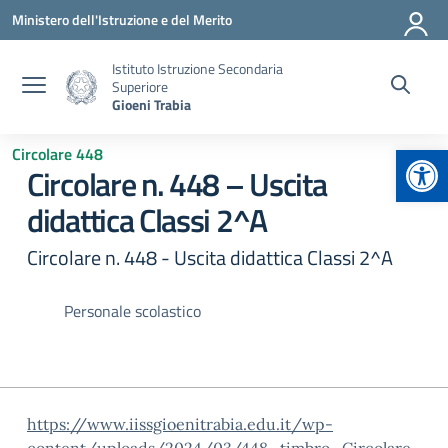
Vai ai contenuti
Vai al menu di navigazione
Vai al footer
Ministero dell'Istruzione e del Merito
Istituto Istruzione Secondaria
Superiore
Gioeni Trabia
Apr
Circolare 448
Circolare n. 448 – Uscita
didattica Classi 2^A
Circolare n. 448 - Uscita didattica Classi 2^A
Personale scolastico
https://www.iissgioenitrabia.edu.it/wp-