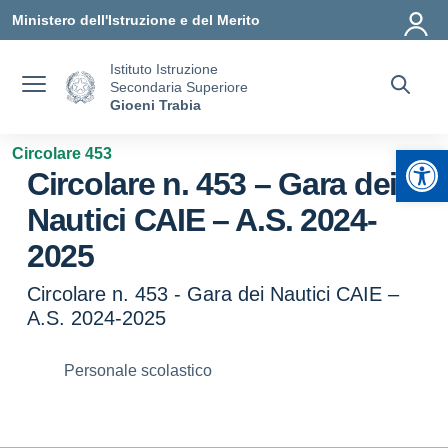
Vai ai contenuti
Vai al menu di navigazione
Vai al footer
Ministero dell'Istruzione e del Merito
Istituto Istruzione
Secondaria Superiore
Gioeni Trabia
Apr
Circolare 453
Circolare n. 453 – Gara dei
Nautici CAIE – A.S. 2024-
2025
Circolare n. 453 - Gara dei Nautici CAIE –
A.S. 2024-2025
Personale scolastico