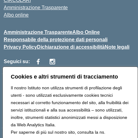
CIRCOLARI
Amministrazione Trasparente
Albo online
Amministrazione Trasparente
Albo Online
Responsabile della protezione dati personali
Privacy Policy
Dichiarazione di accessibilità
Note legali
Seguici su:
Cookies e altri strumenti di tracciamento
Indirizzo:
Corso Vittorio Emanuele, 27 90133 - Palermo
Il nostro Istituto non utilizza strumenti di profilazione degli
Centralino:
+39091585089
Email:
pais03600r@istruzione.it
utenti - sono utilizzati esclusivamente cookies tecnici
Posta elettronica certificata (PEC):
pais03600r@pec.istruzione.it
necessari al corretto funzionamento del sito, alla fruibilità dei
Codice fiscale: 97308550827
servizi istituzionali e alla sua accessibilità – sono utilizzati,
Codice meccanografico:
PAIS03600R
inoltre, strumenti statistici anonimizzati messi a disposizione
da Web Analytics Italia.
Per saperne di più sul nostro sito, consulta la ns.
Hosting & Powered by 3D Solution S.r.l.