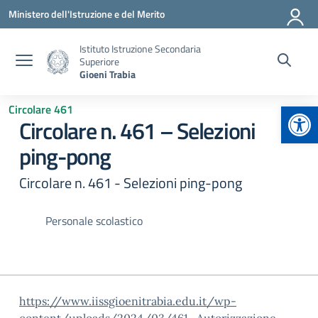
Vai ai contenuti
Vai al menu di navigazione
Vai al footer
Ministero dell'Istruzione e del Merito
Istituto Istruzione Secondaria
Superiore
Gioeni Trabia
Apr
Circolare 461
Circolare n. 461 – Selezioni
ping-pong
Circolare n. 461 - Selezioni ping-pong
Personale scolastico
https://www.iissgioenitrabia.edu.it/wp-