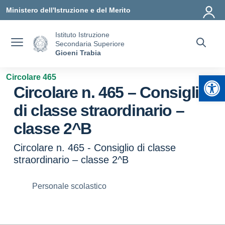
Vai ai contenuti
Vai al menu di navigazione
Vai al footer
Ministero dell'Istruzione e del Merito
Istituto Istruzione
Secondaria Superiore
Gioeni Trabia
Apr
Circolare 465
Circolare n. 465 – Consiglio
di classe straordinario –
classe 2^B
Circolare n. 465 - Consiglio di classe
straordinario – classe 2^B
Personale scolastico