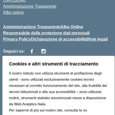
CIRCOLARI
Amministrazione Trasparente
Albo online
Amministrazione Trasparente
Albo Online
Responsabile della protezione dati personali
Privacy Policy
Dichiarazione di accessibilità
Note legali
Seguici su:
Cookies e altri strumenti di tracciamento
Indirizzo:
Corso Vittorio Emanuele, 27 90133 - Palermo
Il nostro Istituto non utilizza strumenti di profilazione degli
Centralino:
+39091585089
Email:
pais03600r@istruzione.it
utenti - sono utilizzati esclusivamente cookies tecnici
Posta elettronica certificata (PEC):
pais03600r@pec.istruzione.it
necessari al corretto funzionamento del sito, alla fruibilità dei
Codice fiscale: 97308550827
servizi istituzionali e alla sua accessibilità – sono utilizzati,
Codice meccanografico:
PAIS03600R
inoltre, strumenti statistici anonimizzati messi a disposizione
da Web Analytics Italia.
Per saperne di più sul nostro sito, consulta la ns.
Hosting & Powered by 3D Solution S.r.l.