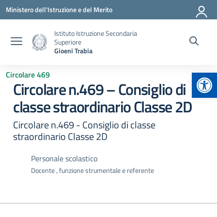
Vai ai contenuti
Vai al menu di navigazione
Vai al footer
Ministero dell'Istruzione e del Merito
Istituto Istruzione Secondaria
Superiore
Gioeni Trabia
Apr
Circolare 469
Circolare n.469 – Consiglio di
classe straordinario Classe 2D
Circolare n.469 - Consiglio di classe
straordinario Classe 2D
Personale scolastico
Docente , funzione strumentale e referente