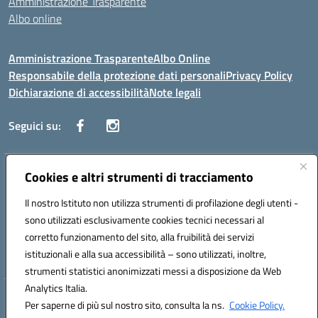
Amministrazione Trasparente
Albo online
Amministrazione Trasparente
Albo Online
Responsabile della protezione dati personali
Privacy Policy
Dichiarazione di accessibilità
Note legali
Seguici su:
Indirizzo:
Cookies e altri strumenti di tracciamento
Corso Vittorio Emanuele, 27 90133 - Palermo
Centralino:
+39091585089
Email:
pais03600r@istruzione.it
Il nostro Istituto non utilizza strumenti di profilazione degli utenti -
Posta elettronica certificata (PEC):
pais03600r@pec.istruzione.it
sono utilizzati esclusivamente cookies tecnici necessari al
Codice fiscale: 97308550827
corretto funzionamento del sito, alla fruibilità dei servizi
Codice meccanografico:
PAIS03600R
istituzionali e alla sua accessibilità – sono utilizzati, inoltre,
strumenti statistici anonimizzati messi a disposizione da Web
Analytics Italia.
Hosting & Powered by 3D Solution S.r.l.
Per saperne di più sul nostro sito, consulta la ns.
Cookie Policy.
Concept & Design by Designers Italia