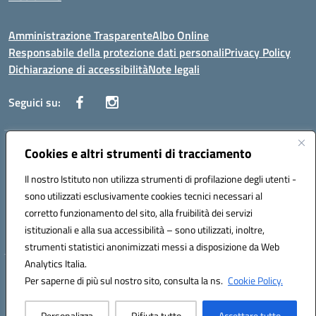
Amministrazione Trasparente
Albo Online
Responsabile della protezione dati personali
Privacy Policy
Dichiarazione di accessibilità
Note legali
Seguici su:
Indirizzo:
Cookies e altri strumenti di tracciamento
Corso Vittorio Emanuele, 27 90133 - Palermo
Centralino:
+39091585089
Email:
pais03600r@istruzione.it
Il nostro Istituto non utilizza strumenti di profilazione degli utenti -
Posta elettronica certificata (PEC):
pais03600r@pec.istruzione.it
sono utilizzati esclusivamente cookies tecnici necessari al
Codice fiscale: 97308550827
corretto funzionamento del sito, alla fruibilità dei servizi
Codice meccanografico:
PAIS03600R
istituzionali e alla sua accessibilità – sono utilizzati, inoltre,
strumenti statistici anonimizzati messi a disposizione da Web
Analytics Italia.
Hosting & Powered by 3D Solution S.r.l.
Per saperne di più sul nostro sito, consulta la ns.
Cookie Policy.
Concept & Design by Designers Italia
Personalizza
Rifiuta tutto
Accettare tutto