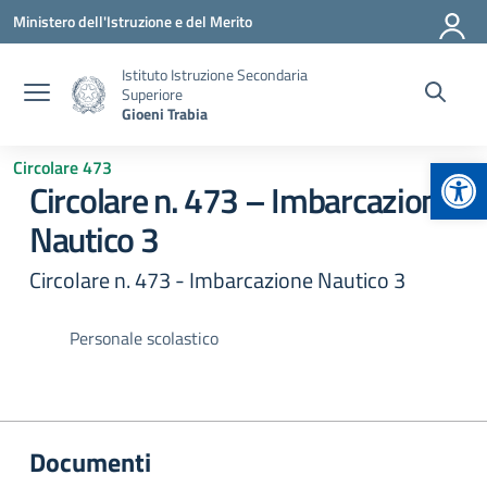
Vai ai contenuti
Vai al menu di navigazione
Vai al footer
Ministero dell'Istruzione e del Merito
Istituto Istruzione Secondaria
Superiore
Gioeni Trabia
Apr
Circolare 473
Circolare n. 473 – Imbarcazione
Nautico 3
Circolare n. 473 - Imbarcazione Nautico 3
Personale scolastico
Documenti