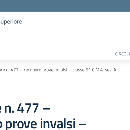
Superiore
CIRCOL
are n. 477 – recupero prove invalsi – classe 5^ C.M.A. sez. A
e n. 477 –
 prove invalsi –