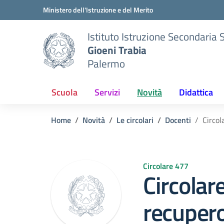
Vai ai contenuti
Vai al menu di navigazione
Vai al footer
Ministero dell'Istruzione e del Merito
Istituto Istruzione Secondaria 
Gioeni Trabia
Palermo
Scuola
Servizi
Novità
Didattica
Home
Novità
Le circolari
Docenti
Circol
Circolare 477
Circolar
recupero