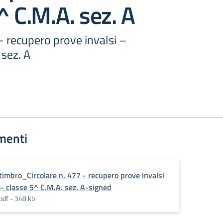
^ C.M.A. sez. A
 - recupero prove invalsi –
 sez. A
menti
timbro_Circolare n. 477 - recupero prove invalsi
– classe 5^ C.M.A. sez. A-signed
pdf - 348 kb