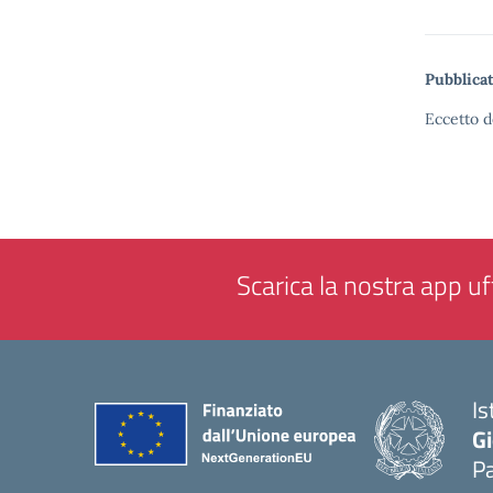
Pubblicat
Eccetto d
Scarica la nostra app uff
Is
Gi
P