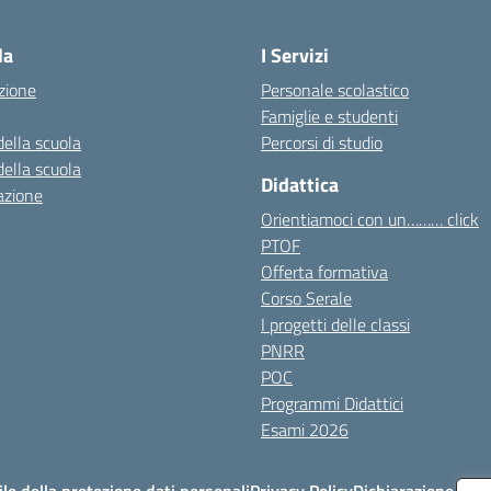
Visita la pagina iniziale della scuola
la
I Servizi
zione
Personale scolastico
Famiglie e studenti
della scuola
Percorsi di studio
della scuola
Didattica
azione
Orientiamoci con un……… click
PTOF
Offerta formativa
Corso Serale
I progetti delle classi
PNRR
POC
Programmi Didattici
Esami 2026