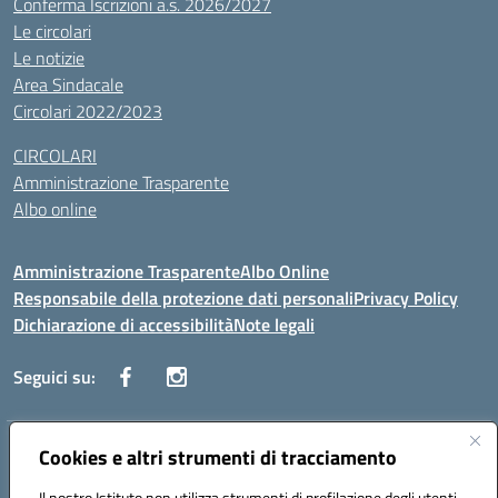
Conferma Iscrizioni a.s. 2026/2027
Le circolari
Le notizie
Area Sindacale
Circolari 2022/2023
CIRCOLARI
Amministrazione Trasparente
Albo online
Amministrazione Trasparente
Albo Online
Responsabile della protezione dati personali
Privacy Policy
Dichiarazione di accessibilità
Note legali
Seguici su:
Indirizzo:
Cookies e altri strumenti di tracciamento
Corso Vittorio Emanuele, 27 90133 - Palermo
Centralino:
+39091585089
Email:
pais03600r@istruzione.it
Il nostro Istituto non utilizza strumenti di profilazione degli utenti -