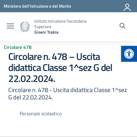
Vai ai contenuti
Vai al menu di navigazione
Vai al footer
Ministero dell'Istruzione e del Merito
Istituto Istruzione Secondaria
Superiore
Gioeni Trabia
Apr
Circolare 478
Circolare n. 478 – Uscita
didattica Classe 1^sez G del
22.02.2024.
Circolare n. 478 - Uscita didattica Classe 1^sez
G del 22.02.2024.
Personale scolastico