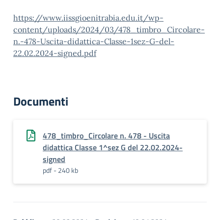
https://www.iissgioenitrabia.edu.it/wp-
content/uploads/2024/03/478_timbro_Circolare-
n.-478-Uscita-didattica-Classe-1sez-G-del-
22.02.2024-signed.pdf
Documenti
478_timbro_Circolare n. 478 - Uscita
didattica Classe 1^sez G del 22.02.2024-
signed
pdf - 240 kb