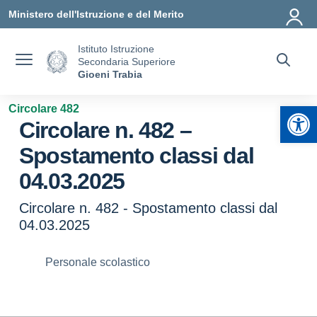
Vai ai contenuti
Vai al menu di navigazione
Vai al footer
Ministero dell'Istruzione e del Merito
Istituto Istruzione
Secondaria Superiore
Gioeni Trabia
Apr
Circolare 482
Circolare n. 482 –
Spostamento classi dal
04.03.2025
Circolare n. 482 - Spostamento classi dal
04.03.2025
Personale scolastico