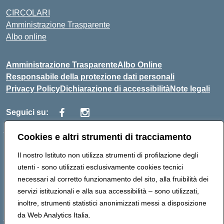
CIRCOLARI
Amministrazione Trasparente
Albo online
Amministrazione Trasparente
Albo Online
Responsabile della protezione dati personali
Privacy Policy
Dichiarazione di accessibilità
Note legali
Seguici su:
Cookies e altri strumenti di tracciamento
Indirizzo:
Corso Vittorio Emanuele, 27 90133 - Palermo
Il nostro Istituto non utilizza strumenti di profilazione degli
Centralino:
+39091585089
Email:
pais03600r@istruzione.it
utenti - sono utilizzati esclusivamente cookies tecnici
Posta elettronica certificata (PEC):
pais03600r@pec.istruzione.it
necessari al corretto funzionamento del sito, alla fruibilità dei
Codice fiscale: 97308550827
servizi istituzionali e alla sua accessibilità – sono utilizzati,
Codice meccanografico:
PAIS03600R
inoltre, strumenti statistici anonimizzati messi a disposizione
da Web Analytics Italia.