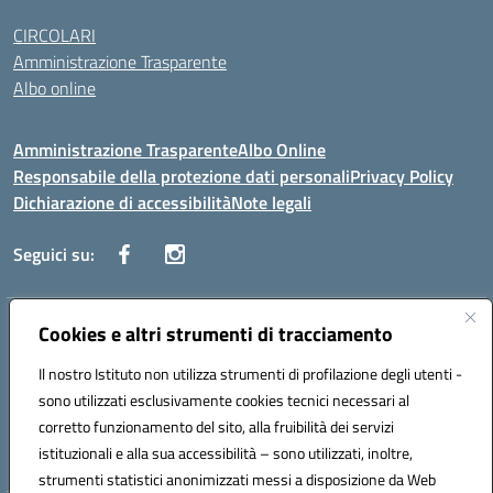
CIRCOLARI
Amministrazione Trasparente
Albo online
Amministrazione Trasparente
Albo Online
Responsabile della protezione dati personali
Privacy Policy
Dichiarazione di accessibilità
Note legali
Seguici su:
Indirizzo:
Cookies e altri strumenti di tracciamento
Corso Vittorio Emanuele, 27 90133 - Palermo
Centralino:
+39091585089
Email:
pais03600r@istruzione.it
Il nostro Istituto non utilizza strumenti di profilazione degli utenti -
Posta elettronica certificata (PEC):
pais03600r@pec.istruzione.it
sono utilizzati esclusivamente cookies tecnici necessari al
Codice fiscale: 97308550827
corretto funzionamento del sito, alla fruibilità dei servizi
Codice meccanografico:
PAIS03600R
istituzionali e alla sua accessibilità – sono utilizzati, inoltre,
strumenti statistici anonimizzati messi a disposizione da Web