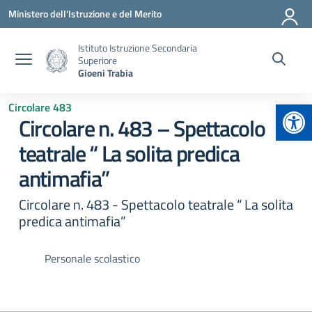
Vai ai contenuti
Vai al menu di navigazione
Vai al footer
Ministero dell'Istruzione e del Merito
Istituto Istruzione Secondaria
Superiore
Gioeni Trabia
Apr
Circolare 483
Circolare n. 483 – Spettacolo
teatrale “ La solita predica
antimafia”
Circolare n. 483 - Spettacolo teatrale “ La solita
predica antimafia”
Personale scolastico