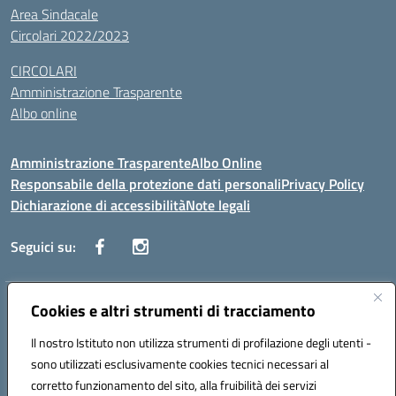
Area Sindacale
Circolari 2022/2023
CIRCOLARI
Amministrazione Trasparente
Albo online
Amministrazione Trasparente
Albo Online
Responsabile della protezione dati personali
Privacy Policy
Dichiarazione di accessibilità
Note legali
Seguici su:
Indirizzo:
Cookies e altri strumenti di tracciamento
Corso Vittorio Emanuele, 27 90133 - Palermo
Centralino:
+39091585089
Email:
pais03600r@istruzione.it
Il nostro Istituto non utilizza strumenti di profilazione degli utenti -
Posta elettronica certificata (PEC):
pais03600r@pec.istruzione.it
sono utilizzati esclusivamente cookies tecnici necessari al
Codice fiscale: 97308550827
corretto funzionamento del sito, alla fruibilità dei servizi