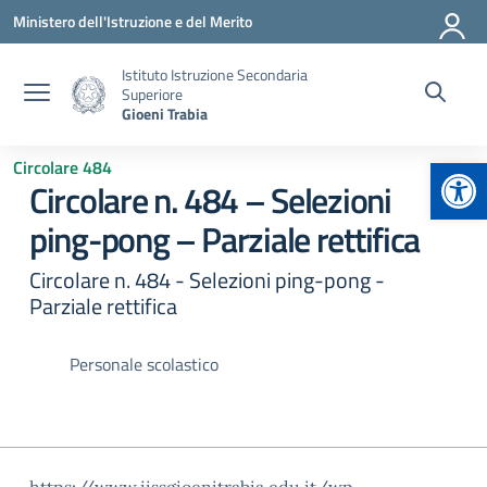
Vai ai contenuti
Vai al menu di navigazione
Vai al footer
Ministero dell'Istruzione e del Merito
Istituto Istruzione Secondaria
Superiore
Gioeni Trabia
Apr
Circolare 484
Circolare n. 484 – Selezioni
ping-pong – Parziale rettifica
Circolare n. 484 - Selezioni ping-pong -
Parziale rettifica
Personale scolastico