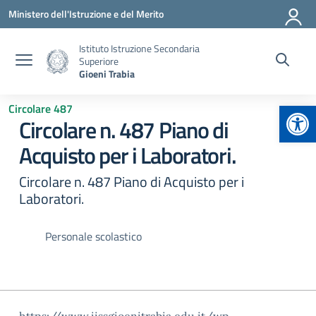
Vai ai contenuti
Vai al menu di navigazione
Vai al footer
Ministero dell'Istruzione e del Merito
Istituto Istruzione Secondaria
Superiore
Gioeni Trabia
Apr
Circolare 487
Circolare n. 487 Piano di
Acquisto per i Laboratori.
Circolare n. 487 Piano di Acquisto per i
Laboratori.
Personale scolastico