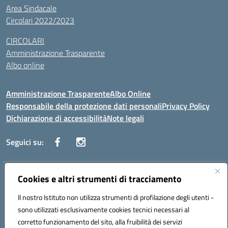
Area Sindacale
Circolari 2022/2023
CIRCOLARI
Amministrazione Trasparente
Albo online
Amministrazione Trasparente
Albo Online
Responsabile della protezione dati personali
Privacy Policy
Dichiarazione di accessibilità
Note legali
Seguici su:
Indirizzo:
Cookies e altri strumenti di tracciamento
Corso Vittorio Emanuele, 27 90133 - Palermo
Centralino:
+39091585089
Email:
pais03600r@istruzione.it
Il nostro Istituto non utilizza strumenti di profilazione degli utenti -
Posta elettronica certificata (PEC):
pais03600r@pec.istruzione.it
sono utilizzati esclusivamente cookies tecnici necessari al
Codice fiscale: 97308550827
corretto funzionamento del sito, alla fruibilità dei servizi