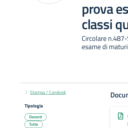
prova e
classi q
Circolare n.487
esame di maturit
Stampa / Condividi
Docu
Tipologia
Docenti
Tutte