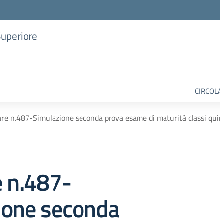
Superiore
CIRCOL
are n.487-Simulazione seconda prova esame di maturità classi qui
e n.487-
ione seconda