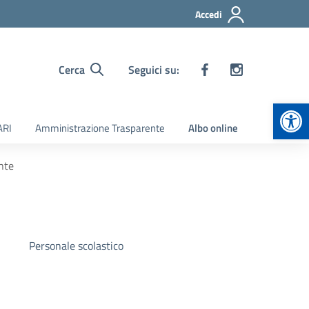
Accedi
Cerca
Seguici su:
Apr
ARI
Amministrazione Trasparente
Albo online
nte
Personale scolastico