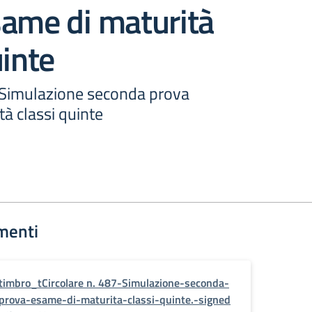
same di maturità
uinte
-Simulazione seconda prova
à classi quinte
menti
timbro_tCircolare n. 487-Simulazione-seconda-
prova-esame-di-maturita-classi-quinte.-signed