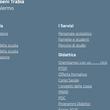
oeni Trabia
alermo
Visita la pagina iniziale della scuola
la
I Servizi
zione
Personale scolastico
Famiglie e studenti
della scuola
Percorsi di studio
della scuola
Didattica
azione
Orientiamoci con un……… click
PTOF
Offerta formativa
Corso Serale
I progetti delle classi
PNRR
POC
Programmi Didattici
Esami 2026