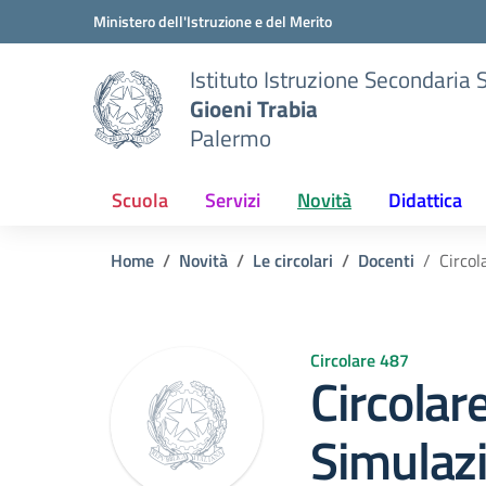
Vai ai contenuti
Vai al menu di navigazione
Vai al footer
Ministero dell'Istruzione e del Merito
Istituto Istruzione Secondaria 
Gioeni Trabia
Palermo
Scuola
Servizi
Novità
Didattica
Home
Novità
Le circolari
Docenti
Circol
Circolare 487
Circolar
Simulaz