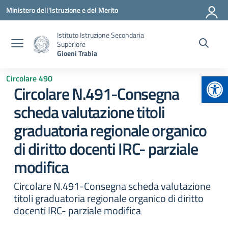
Vai ai contenuti
Vai al menu di navigazione
Vai al footer
Ministero dell'Istruzione e del Merito
Istituto Istruzione Secondaria
Superiore
Gioeni Trabia
Apr
Circolare 490
Circolare N.491-Consegna
scheda valutazione titoli
graduatoria regionale organico
di diritto docenti IRC- parziale
modifica
Circolare N.491-Consegna scheda valutazione
titoli graduatoria regionale organico di diritto
docenti IRC- parziale modifica