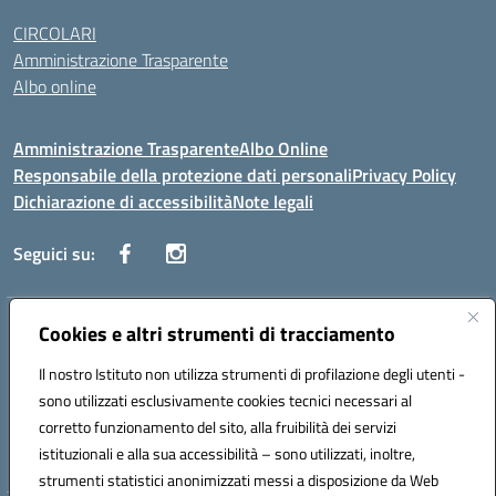
CIRCOLARI
Amministrazione Trasparente
Albo online
Amministrazione Trasparente
Albo Online
Responsabile della protezione dati personali
Privacy Policy
Dichiarazione di accessibilità
Note legali
Seguici su:
Indirizzo:
Cookies e altri strumenti di tracciamento
Corso Vittorio Emanuele, 27 90133 - Palermo
Centralino:
+39091585089
Email:
pais03600r@istruzione.it
Il nostro Istituto non utilizza strumenti di profilazione degli utenti -
Posta elettronica certificata (PEC):
pais03600r@pec.istruzione.it
sono utilizzati esclusivamente cookies tecnici necessari al
Codice fiscale: 97308550827
corretto funzionamento del sito, alla fruibilità dei servizi
Codice meccanografico:
PAIS03600R
istituzionali e alla sua accessibilità – sono utilizzati, inoltre,
strumenti statistici anonimizzati messi a disposizione da Web