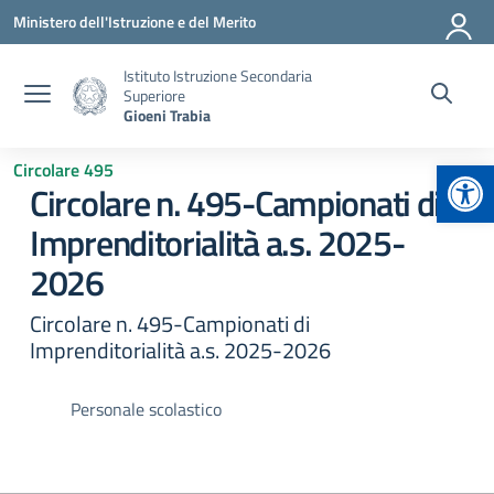
Vai ai contenuti
Vai al menu di navigazione
Vai al footer
Ministero dell'Istruzione e del Merito
Istituto Istruzione Secondaria
Superiore
Gioeni Trabia
Apr
Circolare 495
Circolare n. 495-Campionati di
Imprenditorialità a.s. 2025-
2026
Circolare n. 495-Campionati di
Imprenditorialità a.s. 2025-2026
Personale scolastico