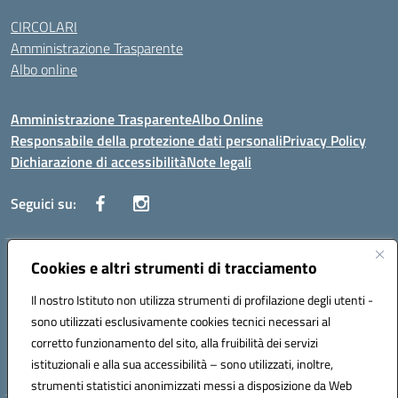
CIRCOLARI
Amministrazione Trasparente
Albo online
Amministrazione Trasparente
Albo Online
Responsabile della protezione dati personali
Privacy Policy
Dichiarazione di accessibilità
Note legali
Seguici su:
Indirizzo:
Cookies e altri strumenti di tracciamento
Corso Vittorio Emanuele, 27 90133 - Palermo
Centralino:
+39091585089
Email:
pais03600r@istruzione.it
Il nostro Istituto non utilizza strumenti di profilazione degli utenti -
Posta elettronica certificata (PEC):
pais03600r@pec.istruzione.it
sono utilizzati esclusivamente cookies tecnici necessari al
Codice fiscale: 97308550827
corretto funzionamento del sito, alla fruibilità dei servizi
Codice meccanografico:
PAIS03600R
istituzionali e alla sua accessibilità – sono utilizzati, inoltre,
strumenti statistici anonimizzati messi a disposizione da Web