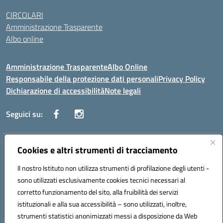
CIRCOLARI
Amministrazione Trasparente
Albo online
Amministrazione Trasparente
Albo Online
Responsabile della protezione dati personali
Privacy Policy
Dichiarazione di accessibilità
Note legali
Seguici su:
Indirizzo:
Cookies e altri strumenti di tracciamento
Corso Vittorio Emanuele, 27 90133 - Palermo
Centralino:
+39091585089
Email:
pais03600r@istruzione.it
Il nostro Istituto non utilizza strumenti di profilazione degli utenti -
Posta elettronica certificata (PEC):
pais03600r@pec.istruzione.it
sono utilizzati esclusivamente cookies tecnici necessari al
Codice fiscale: 97308550827
corretto funzionamento del sito, alla fruibilità dei servizi
Codice meccanografico:
PAIS03600R
istituzionali e alla sua accessibilità – sono utilizzati, inoltre,
strumenti statistici anonimizzati messi a disposizione da Web