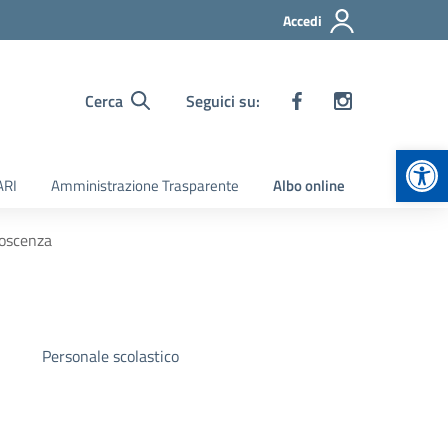
Accedi
Cerca
Seguici su:
Apr
ARI
Amministrazione Trasparente
Albo online
noscenza
Personale scolastico