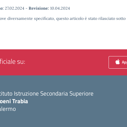
o:
27.02.2024
-
Revisione:
10.04.2024
ove diversamente specificato, questo articolo è stato rilasciato sott
iciale su:
App
tituto Istruzione Secondaria Superiore
oeni Trabia
alermo
Visita la pagina iniziale della scuola