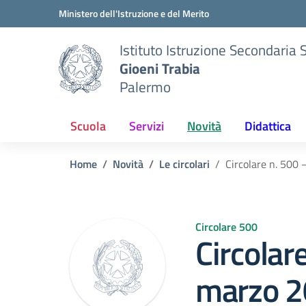
Vai ai contenuti
Vai al menu di navigazione
Vai al footer
Ministero dell'Istruzione e del Merito
Istituto Istruzione Secondaria 
Gioeni Trabia
Palermo
Scuola
Servizi
Novità
Didattica
Home
Novità
Le circolari
Circolare n. 500 
Circolare 500
Circolar
marzo 2