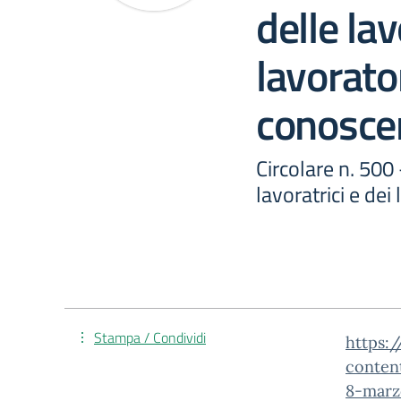
delle lav
lavorator
conosce
Circolare n. 500
lavoratrici e de
Stampa / Condividi
https:/
conten
8-marz