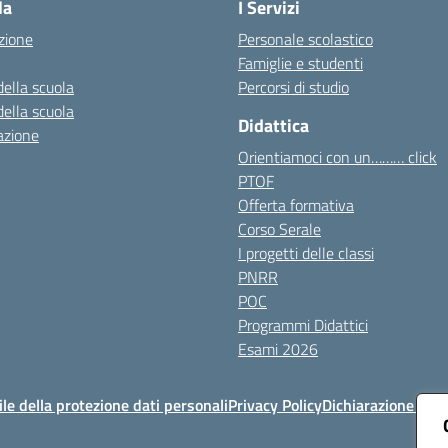
la
I Servizi
zione
Personale scolastico
Famiglie e studenti
della scuola
Percorsi di studio
della scuola
Didattica
azione
Orientiamoci con un……… click
PTOF
Offerta formativa
Corso Serale
I progetti delle classi
PNRR
POC
Programmi Didattici
Esami 2026
e della protezione dati personali
Privacy Policy
Dichiarazione di ac