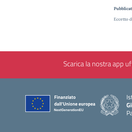
Pubblicat
Eccetto d
Scarica la nostra app uff
Is
Gi
P
— 