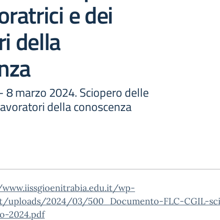
oratrici e dei
i della
nza
 - 8 marzo 2024. Sciopero delle
i lavoratori della conoscenza
/www.iissgioenitrabia.edu.it/wp-
t/uploads/2024/03/500_Documento-FLC-CGIL-sci
o-2024.pdf