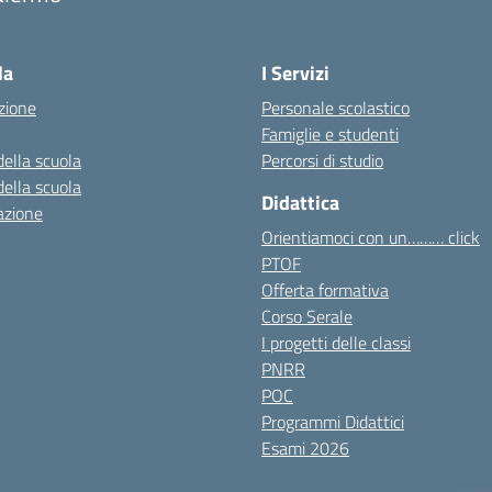
Visita la pagina iniziale della scuola
la
I Servizi
zione
Personale scolastico
Famiglie e studenti
della scuola
Percorsi di studio
della scuola
Didattica
azione
Orientiamoci con un……… click
PTOF
Offerta formativa
Corso Serale
I progetti delle classi
PNRR
POC
Programmi Didattici
Esami 2026