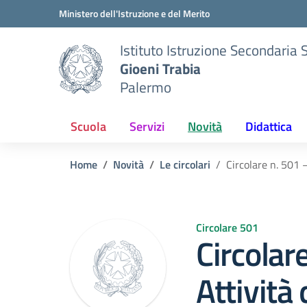
Vai ai contenuti
Vai al menu di navigazione
Vai al footer
Ministero dell'Istruzione e del Merito
Istituto Istruzione Secondaria 
Gioeni Trabia
Palermo
Scuola
Servizi
Novità
Didattica
Home
Novità
Le circolari
Circolare n. 501 
Circolare 501
Circolar
Attività