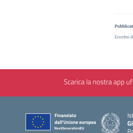
Pubblicat
Eccetto d
Scarica la nostra app uff
Is
Gi
P