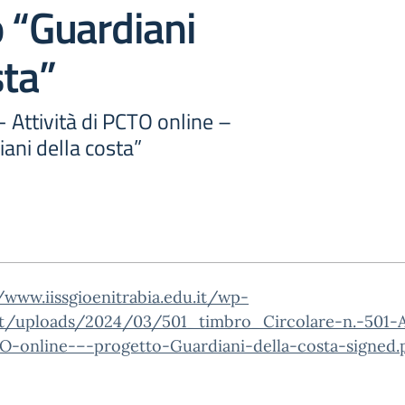
 “Guardiani
sta”
- Attività di PCTO online –
ani della costa”
/www.iissgioenitrabia.edu.it/wp-
t/uploads/2024/03/501_timbro_Circolare-n.-501-At
O-online-–-progetto-Guardiani-della-costa-signed.