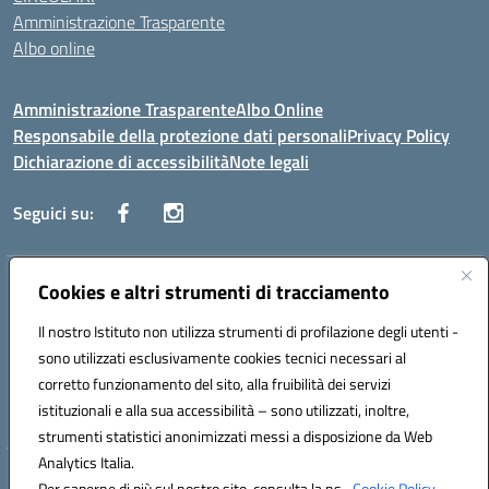
Amministrazione Trasparente
Albo online
Amministrazione Trasparente
Albo Online
Responsabile della protezione dati personali
Privacy Policy
Dichiarazione di accessibilità
Note legali
Seguici su:
Indirizzo:
Cookies e altri strumenti di tracciamento
Corso Vittorio Emanuele, 27 90133 - Palermo
Centralino:
+39091585089
Email:
pais03600r@istruzione.it
Il nostro Istituto non utilizza strumenti di profilazione degli utenti -
Posta elettronica certificata (PEC):
pais03600r@pec.istruzione.it
sono utilizzati esclusivamente cookies tecnici necessari al
Codice fiscale: 97308550827
corretto funzionamento del sito, alla fruibilità dei servizi
Codice meccanografico:
PAIS03600R
istituzionali e alla sua accessibilità – sono utilizzati, inoltre,
strumenti statistici anonimizzati messi a disposizione da Web
Analytics Italia.
Hosting & Powered by 3D Solution S.r.l.
Per saperne di più sul nostro sito, consulta la ns.
Cookie Policy.