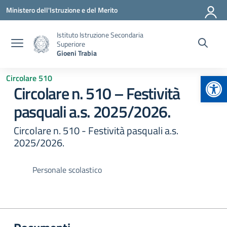
Vai ai contenuti
Vai al menu di navigazione
Vai al footer
Ministero dell'Istruzione e del Merito
Istituto Istruzione Secondaria
Superiore
Gioeni Trabia
Apr
Circolare 510
Circolare n. 510 – Festività
pasquali a.s. 2025/2026.
Circolare n. 510 - Festività pasquali a.s.
2025/2026.
Personale scolastico