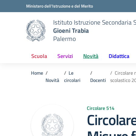
Vai ai contenuti
Vai al menu di navigazione
Vai al footer
Ministero dell'Istruzione e del Merito
Istituto Istruzione Secondaria 
Gioeni Trabia
Palermo
Scuola
Servizi
Novità
Didattica
Home
Le
Circolare 
Novità
circolari
Docenti
scolastico 
Circolare 514
Circolar