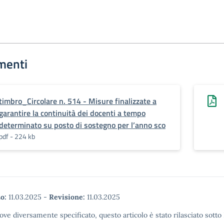
menti
timbro_Circolare n. 514 - Misure finalizzate a
garantire la continuità dei docenti a tempo
determinato su posto di sostegno per l’anno sco
pdf - 224 kb
o:
11.03.2025
-
Revisione:
11.03.2025
ove diversamente specificato, questo articolo è stato rilasciato sott