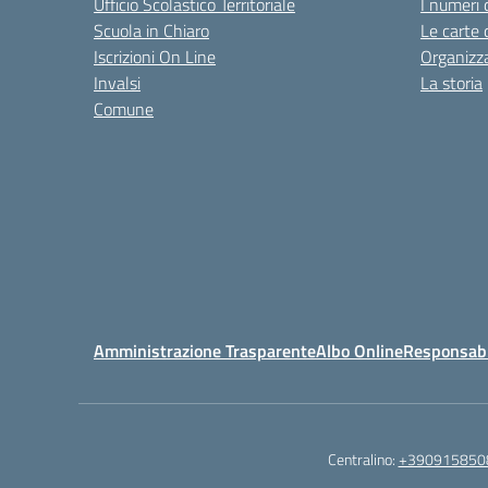
Ufficio Scolastico Territoriale
I numeri 
Scuola in Chiaro
Le carte 
Iscrizioni On Line
Organizz
Invalsi
La storia
Comune
Amministrazione Trasparente
Albo Online
Responsabil
Centralino:
+390915850