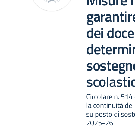
Misure f
garantir
dei doce
determin
sostegno
scolast
Circolare n. 514 
la continuità de
su posto di sost
2025-26