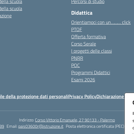
della scuola
Percorsi di studio
della scuola
Didattica
azione
Orientiamoci con un……… click
PTOF
Offerta formativa
Corso Serale
I progetti delle classi
PNRR
POC
Programmi Didattici
Esami 2026
e della protezione dati personali
Privacy Policy
Dichiarazione di ac
Indirizzo:
Corso Vittorio Emanuele, 27 90133 - Palermo
89
Email:
pais03600r@istruzione.it
Posta elettronica certificata (PEC):
pais