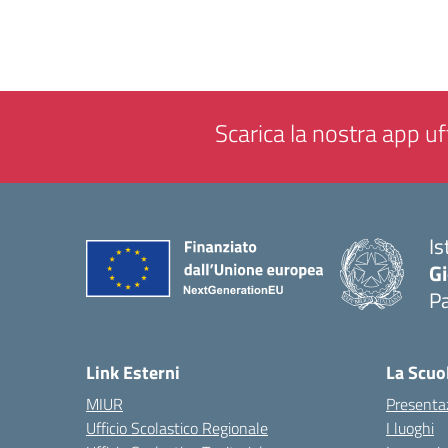
Scarica la nostra app uff
Is
Gi
P
— 
Link Esterni
La Scuo
MIUR
Presenta
Ufficio Scolastico Regionale
I luoghi