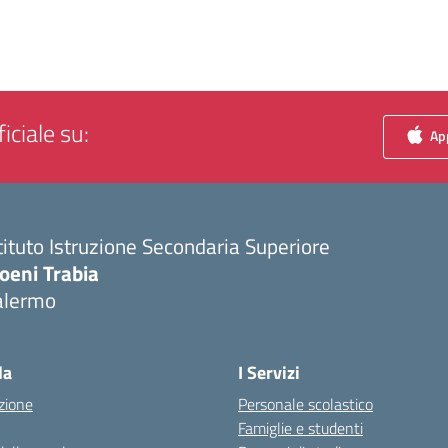
iciale su:
App
tituto Istruzione Secondaria Superiore
oeni Trabia
alermo
Visita la pagina iniziale della scuola
la
I Servizi
zione
Personale scolastico
Famiglie e studenti