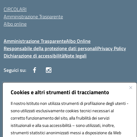
CIRCOLARI
Amministrazione Trasparente
Albo online
Amministrazione Trasparente
Albo Online
Responsabile della protezione dati personali
Privacy Policy
Dichiarazione di accessibilità
Note legali
Seguici su:
Indirizzo:
Cookies e altri strumenti di tracciamento
Corso Vittorio Emanuele, 27 90133 - Palermo
Centralino:
+39091585089
Email:
pais03600r@istruzione.it
Il nostro Istituto non utilizza strumenti di profilazione degli utenti -
Posta elettronica certificata (PEC):
pais03600r@pec.istruzione.it
sono utilizzati esclusivamente cookies tecnici necessari al
Codice fiscale: 97308550827
corretto funzionamento del sito, alla fruibilità dei servizi
Codice meccanografico:
PAIS03600R
istituzionali e alla sua accessibilità – sono utilizzati, inoltre,
strumenti statistici anonimizzati messi a disposizione da Web