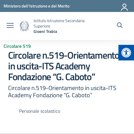
Vai ai contenuti
Vai al menu di navigazione
Vai al footer
Ministero dell'Istruzione e del Merito
Istituto Istruzione Secondaria
Superiore
Gioeni Trabia
Apr
Circolare 519
Circolare n.519-Orientamento
in uscita-ITS Academy
Fondazione “G. Caboto”
Circolare n.519-Orientamento in uscita-ITS
Academy Fondazione “G. Caboto”
Personale scolastico